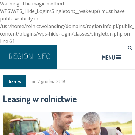
Warning: The magic method
WPS\WPS_Hide_Login\Singleton::__wakeup() must have
public visibility in
/usr/home/rolnictwolanding/domains/region.info.pl/public
content/plugins/wps-hide-login/classes/singleton.php on
line 61
MENU
Biznes
on
7 grudnia 2018
Leasing w rolnictwie