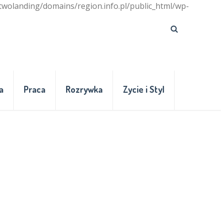
twolanding/domains/region.info.pl/public_html/wp-
a
Praca
Rozrywka
Zycie i Styl