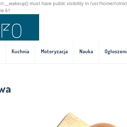
_wakeup() must have public visibility in /usr/home/rolnic
ne 61
Kuchnia
Motoryzacja
Nauka
Ogłoszeni
awa