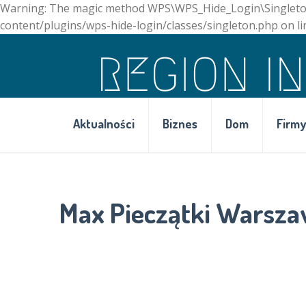
Warning: The magic method WPS\WPS_Hide_Login\Singleton::_
content/plugins/wps-hide-login/classes/singleton.php on li
Aktualności
Biznes
Dom
Firmy
Max Pieczątki Warsz